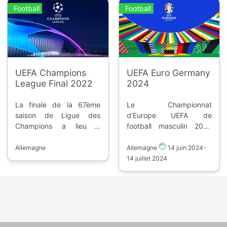
Football
Football
UEFA Champions
UEFA Euro Germany
League Final 2022
2024
La finale de la 67ème
Le Championnat
saison de Ligue des
d'Europe UEFA de
Champions a lieu à
football masculin 2024
Munich, en Allemagne,
est la dix-septième
dans l'Allianz Arena, en
édition de la compétition.
Allemagne
Allemagne
14 juin 2024
-
mai 2022. Le vainqueur
Il aura lieu en Allemagne
14 juillet 2024
rencontre le vainqueur de
du 7 juin au 14 juillet
l'Europa League, lors de
2024. Les dix enceintes
l'UEFA Super Cup 2022.
actuellement
sélectionnées sont
essentiellement celles du
Mondial 2006. L'Espagne