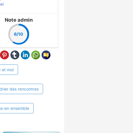
iel
Note admin
6/10
 et moi
drier des rencontres
ns-en ensemble