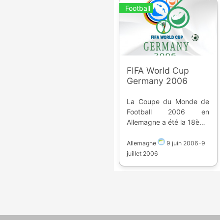
Football
FIFA World Cup
Germany 2006
La Coupe du Monde de
Football 2006 en
Allemagne a été la 18ème
édition, elle a eu lieu du 9
juin au 9 juillet 2006 dans
Allemagne
9 juin 2006
-
9
12 enceintes. Classement
juillet 2006
: 1. Italie 2. France 3.
Allemagne