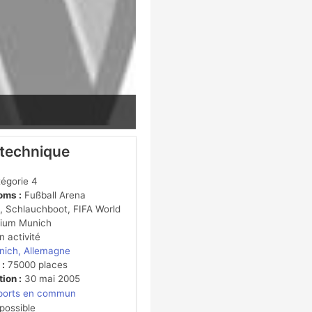
 technique
égorie 4
oms :
Fußball Arena
 Schlauchboot, FIFA World
ium Munich
 activité
nich, Allemagne
 :
75000 places
ion :
30 mai 2005
ports en commun
 possible