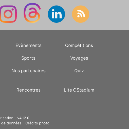
l'Angleterre à Wembley.
Evènements
Compétitions
Sports
Voyages
Nos partenaires
Quiz
Rencontres
Lite OStadium
risation - v4.12.0
e de données
-
Crédits photo