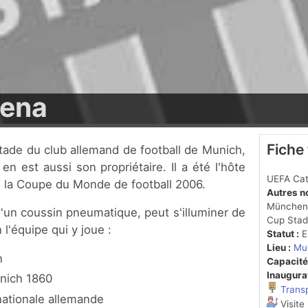
rena
Fiche
n est aussi son propriétaire. Il a été l'hôte
UEFA Cat
 la Coupe du Monde de football 2006.
Autres n
München,
d'un coussin pneumatique, peut s'illuminer de
Cup Stad
 l'équipe qui y joue :
Statut :
En
Lieu :
Mu
n
Capacité
Inaugurat
nich 1860
Trans
nationale allemande
Visite