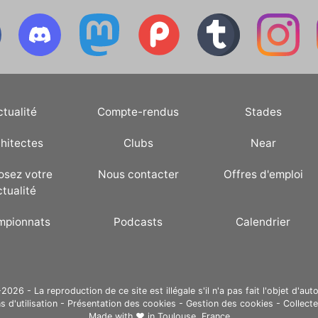
s'est imposée 2-1 face à
l'Angleterre.
ctualité
Compte-rendus
Stades
hitectes
Clubs
Near
osez votre
Nous contacter
Offres d'emploi
ctualité
mpionnats
Podcasts
Calendrier
26 - La reproduction de ce site est illégale s'il n'a pas fait l'objet d'auto
s d'utilisation
-
Présentation des cookies
-
Gestion des cookies
-
Collect
Made with ❤ in
Toulouse, France