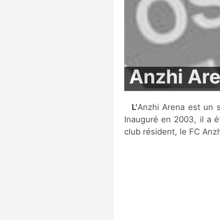
Anzhi Ar
L'Anzhi Arena est un stade de football situé à Kaspiisk, en Russie.
Inauguré en 2003, il a é
club résident, le FC Anz