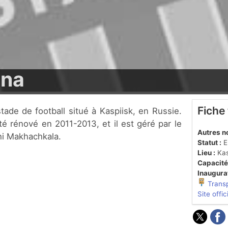
ena
Fiche
té rénové en 2011-2013, et il est géré par le
Autres n
hi Makhachkala.
Statut :
En
Lieu :
Kas
Capacité
Inaugurat
Trans
Site offic