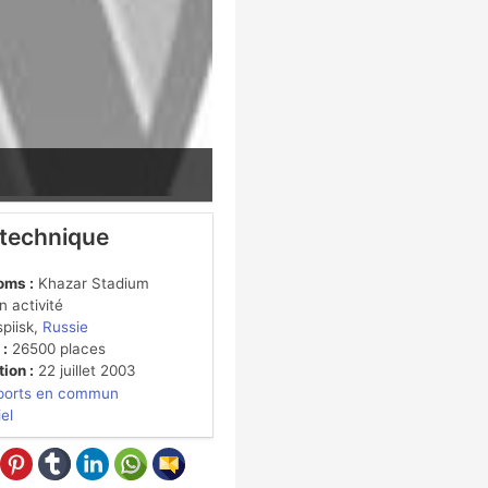
 technique
oms :
Khazar Stadium
 activité
piisk,
Russie
 :
26500 places
ion :
22 juillet 2003
ports en commun
iel