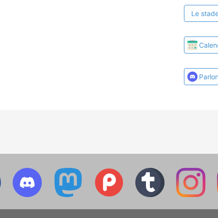
Le stade
Calen
Parlo