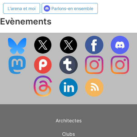
L'arena et moi
Parlons-en ensemble
Evènements
Architectes
Clubs