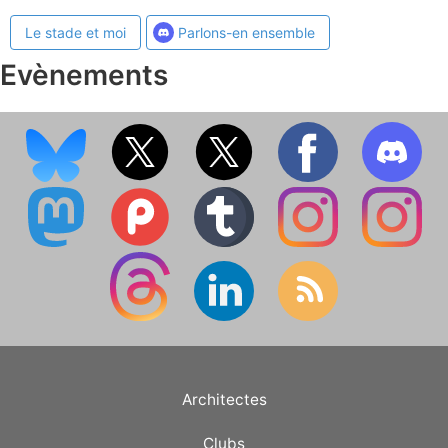
Le stade et moi
Parlons-en ensemble
Evènements
Architectes
Clubs