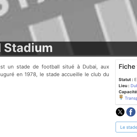
d Stadium
Fiche
uguré en 1978, le stade accueille le club du
Statut :
En
Lieu :
Dub
Capacité
Trans
Le stade