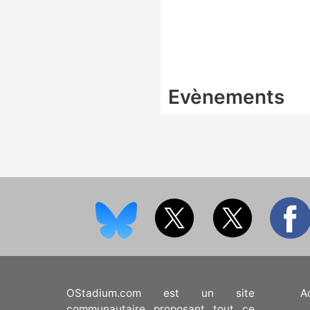
Evènements
OStadium.com est un site
A
communautaire proposant tout ce