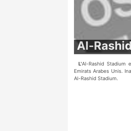
Al-Rashi
L'Al-Rashid Stadium est un stade de football situé à Dubai, aux
Emirats Arabes Unis. Ina
Al-Rashid Stadium.