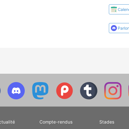
Calen
Parlo
ctualité
Compte-rendus
Stades