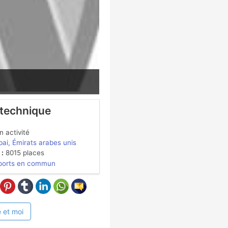
 technique
 activité
ai, Émirats arabes unis
 :
8015 places
ports en commun
 et moi