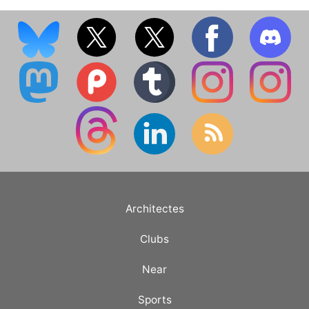
Architectes
Clubs
Near
Sports