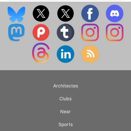
Architectes
Clubs
Near
Sports