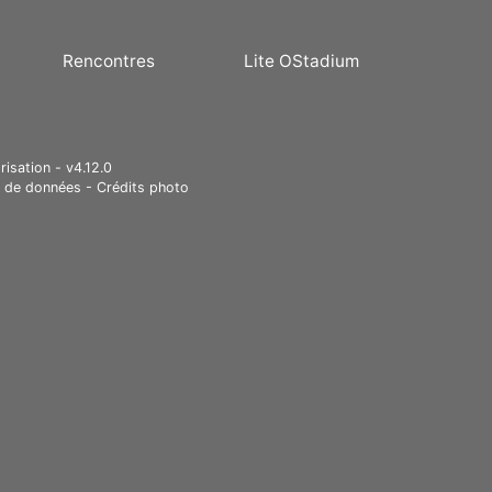
Rencontres
Lite OStadium
risation - v4.12.0
e de données
-
Crédits photo