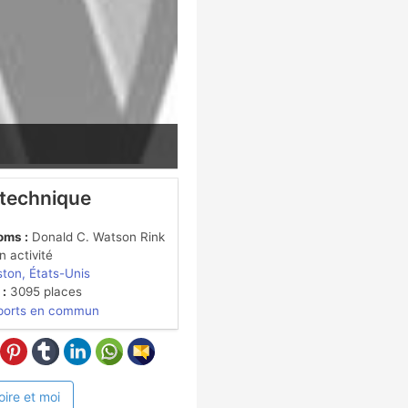
 technique
oms :
Donald C. Watson Rink
 activité
ton, États-Unis
 :
3095 places
ports en commun
oire et moi