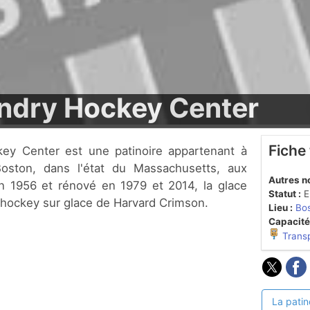
andry Hockey Center
Fiche
Boston, dans l'état du Massachusetts, aux
Autres n
en 1956 et rénové en 1979 et 2014, la glace
Statut :
En
 hockey sur glace de Harvard Crimson.
Lieu :
Bos
Capacité
Trans
La patin