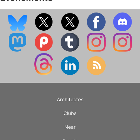
Architectes
Clubs
Near