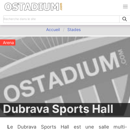
Accueil
Stades
Arena
Dubrava Sports Hall
Le Dubrava Sports Hall est une salle multi-