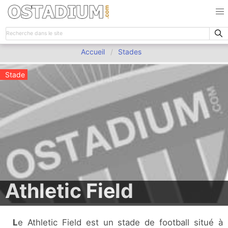
Accueil
Stades
Stade
Athletic Field
Le Athletic Field est un stade de football situé à