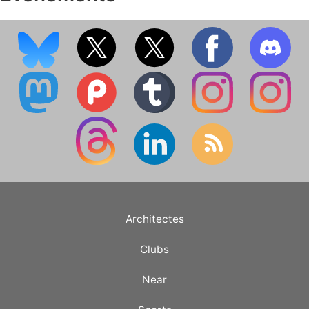
Architectes
Clubs
Near