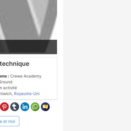
 technique
oms :
Crewe Academy
 Ground
 activité
twich,
Royaume-Uni
e et moi