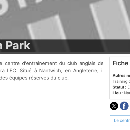
a Park
Fiche
ra LFC. Situé à Nantwich, en Angleterre, il
Autres n
 des équipes réserves du club.
Training
Statut :
En
Lieu :
Nan
Le centr