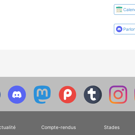
Calen
Parlo
ctualité
Compte-rendus
Stades