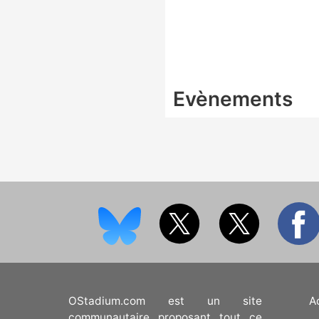
Evènements
OStadium.com est un site
A
communautaire proposant tout ce