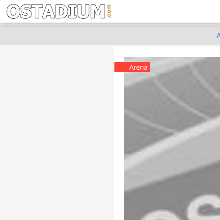
A
Arena