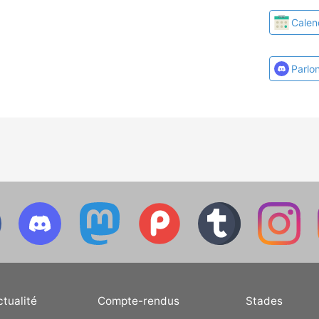
Calen
Parlo
ctualité
Compte-rendus
Stades