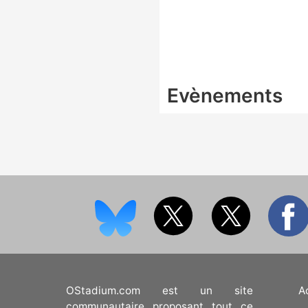
Evènements
OStadium.com est un site
A
communautaire proposant tout ce