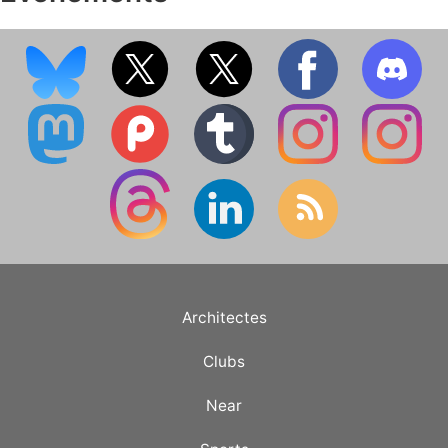
Architectes
Clubs
Near