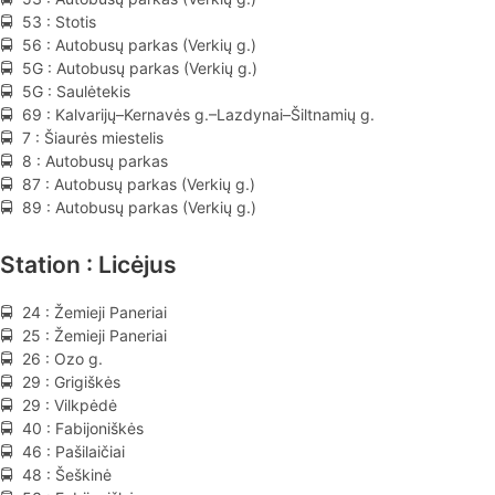
🚍 53 : Stotis
🚍 56 : Autobusų parkas (Verkių g.)
🚍 5G : Autobusų parkas (Verkių g.)
🚍 5G : Saulėtekis
🚍 69 : Kalvarijų–Kernavės g.–Lazdynai–Šiltnamių g.
🚍 7 : Šiaurės miestelis
🚍 8 : Autobusų parkas
🚍 87 : Autobusų parkas (Verkių g.)
🚍 89 : Autobusų parkas (Verkių g.)
Station : Licėjus
🚍 24 : Žemieji Paneriai
🚍 25 : Žemieji Paneriai
🚍 26 : Ozo g.
🚍 29 : Grigiškės
🚍 29 : Vilkpėdė
🚍 40 : Fabijoniškės
🚍 46 : Pašilaičiai
🚍 48 : Šeškinė