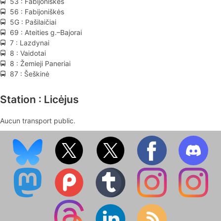
🚍 53 : Fabijoniškės
🚍 56 : Fabijoniškės
🚍 5G : Pašilaičiai
🚍 69 : Ateities g.–Bajorai
🚍 7 : Lazdynai
🚍 8 : Vaidotai
🚍 8 : Žemieji Paneriai
🚍 87 : Šeškinė
Station : Licėjus
Aucun transport public.