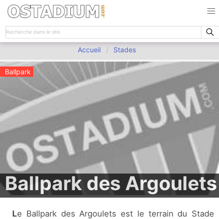
Accueil
Stades
Ballpark
Ballpark des Argoulets
Le Ballpark des Argoulets est le terrain du Stade