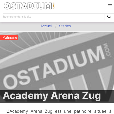
Accueil
Stades
Patinoire
Academy Arena Zug
L'Academy Arena Zug est une patinoire située à