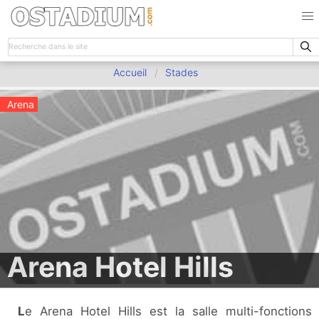
Accueil
Stades
Arena
Arena Hotel Hills
Le Arena Hotel Hills est la salle multi-fonctions