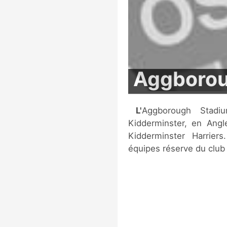
Aggborou
L'Aggborough Stadium est un stade de football situé à
Kidderminster, en Angle
Kidderminster Harriers
équipes réserve du club