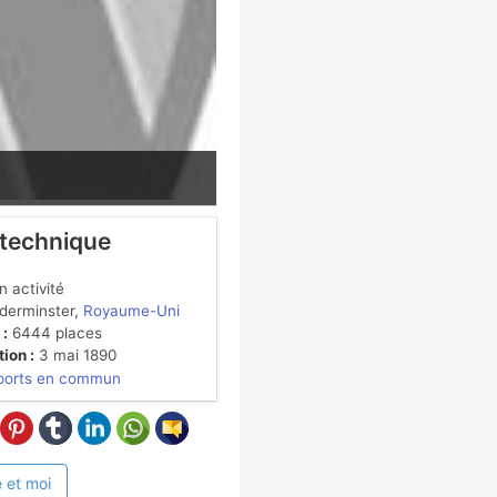
 technique
 activité
derminster,
Royaume-Uni
 :
6444 places
ion :
3 mai 1890
ports en commun
 et moi