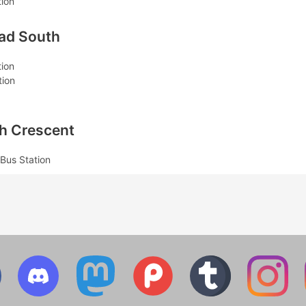
tion
oad South
tion
tion
gh Crescent
Bus Station