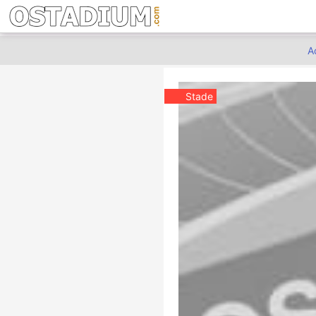
A
Stade