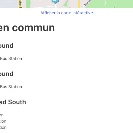
Afficher la carte intéractive
 en commun
round
Bus Station
round
Bus Station
oad South
on
tion
tion