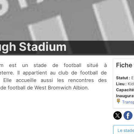
gh Stadium
Fiche
terre. Il appartient au club de football de
Statut :
En
. Elle accueille aussi les rencontres des
Lieu :
Kid
 de football de West Bromwich Albion.
Capacité
Inaugurat
Trans
Le stade