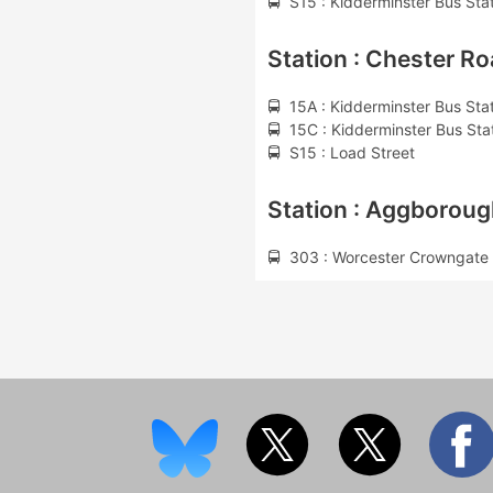
🚍 S15 : Kidderminster Bus Sta
Station : Chester R
🚍 15A : Kidderminster Bus Sta
🚍 15C : Kidderminster Bus Sta
🚍 S15 : Load Street
Station : Aggborou
🚍 303 : Worcester Crowngate 