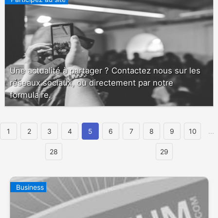
Une actualité à partager ? Contactez nous sur les
réseaux sociaux, ou directement par notre
formulaire.
1
2
3
4
5
6
7
8
9
10
...
28
29
Business