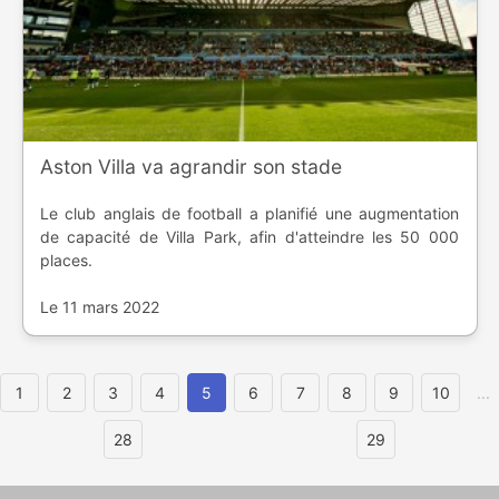
Aston Villa va agrandir son stade
Le club anglais de football a planifié une augmentation
de capacité de Villa Park, afin d'atteindre les 50 000
places.
Le 11 mars 2022
1
2
3
4
5
6
7
8
9
10
...
28
29