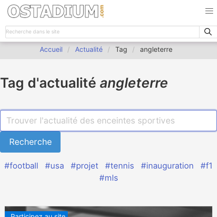
Accueil
Actualité
Tag
angleterre
Tag d'actualité
angleterre
#football
#usa
#projet
#tennis
#inauguration
#f1
#mls
Participez au site