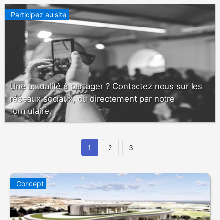
Participez au site
Une actualité à partager ? Contactez nous sur les
réseaux sociaux, ou directement par notre
formulaire.
1
2
3
Concept