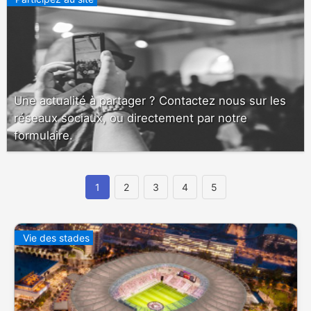
Une actualité à partager ? Contactez nous sur les
réseaux sociaux, ou directement par notre
formulaire.
1
2
3
4
5
Vie des stades