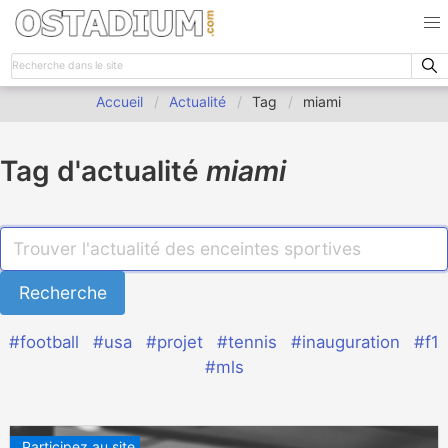
Accueil
Actualité
Tag
miami
Tag d'actualité
miami
#football
#usa
#projet
#tennis
#inauguration
#f1
#mls
Participez au site