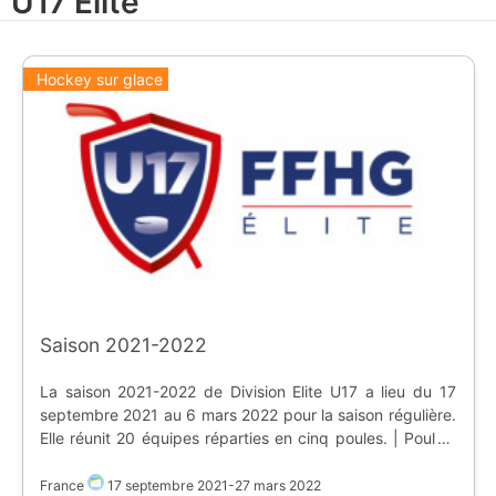
U17 Elite
Hockey sur glace
Saison 2021-2022
La saison 2021-2022 de Division Elite U17 a lieu du 17
septembre 2021 au 6 mars 2022 pour la saison régulière.
Elle réunit 20 équipes réparties en cinq poules. | Poule |
Equipe | Patinoire | |:-----:|--------|-----------| | A |
[flag:fr] **Brûleurs de Loups de Grenoble** | [Patinoire
France
17 septembre 2021
-
27 mars 2022