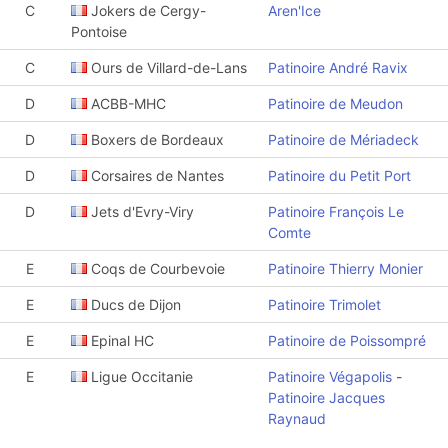
C
Jokers de Cergy-
Aren'Ice
Pontoise
C
Ours de Villard-de-Lans
Patinoire André Ravix
D
ACBB-MHC
Patinoire de Meudon
D
Boxers de Bordeaux
Patinoire de Mériadeck
D
Corsaires de Nantes
Patinoire du Petit Port
D
Jets d'Evry-Viry
Patinoire François Le
Comte
E
Coqs de Courbevoie
Patinoire Thierry Monier
E
Ducs de Dijon
Patinoire Trimolet
E
Epinal HC
Patinoire de Poissompré
E
Ligue Occitanie
Patinoire Végapolis
-
Patinoire Jacques
Raynaud