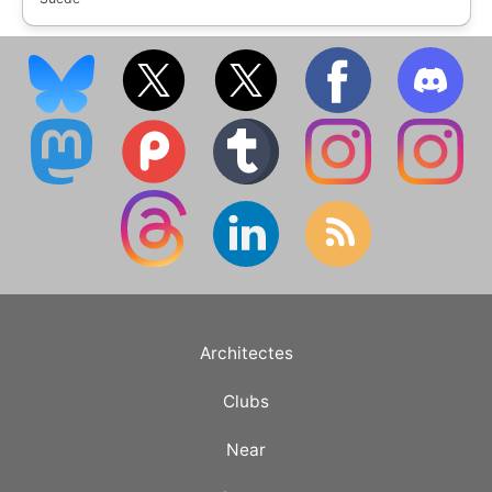
Architectes
Clubs
Near