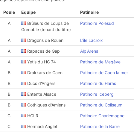
Poule
Equipe
Patinoire
A
Brûleurs de Loups de
Patinoire Polesud
Grenoble (tenant du titre)
A
Dragons de Rouen
L'île Lacroix
A
Rapaces de Gap
Alp'Arena
A
Yetis du HC 74
Patinoire de Megève
B
Drakkars de Caen
Patinoire de Caen la mer
B
Ducs d'Angers
Patinoire du Haras
B
Entente Alsace
Patinoire Iceberg
B
Gothiques d'Amiens
Patinoire du Coliseum
C
HCLR
Patinoire Charlemagne
C
Hormadi Anglet
Patinoire de la Barre