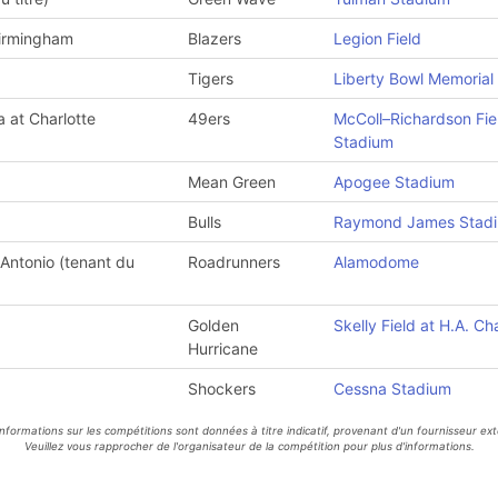
Birmingham
Blazers
Legion Field
Tigers
Liberty Bowl Memorial
a at Charlotte
49ers
McColl–Richardson Fie
Stadium
Mean Green
Apogee Stadium
Bulls
Raymond James Stad
 Antonio (tenant du
Roadrunners
Alamodome
Golden
Skelly Field at H.A. 
Hurricane
Shockers
Cessna Stadium
informations sur les compétitions sont données à titre indicatif, provenant d'un fournisseur ext
Veuillez vous rapprocher de l'organisateur de la compétition pour plus d'informations.