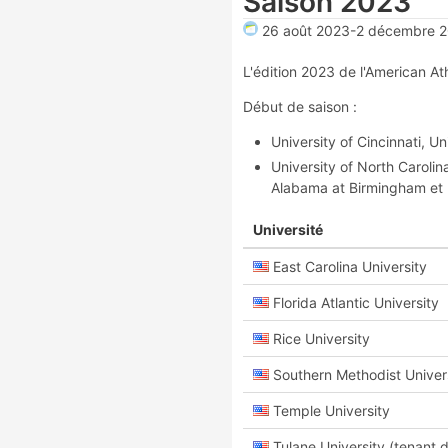
Saison 2023
26 août 2023
-
2 décembre 
L'édition 2023 de l'American At
Début de saison :
University of Cincinnati, U
University of North Carolina
Alabama at Birmingham et U
Université
East Carolina University
Florida Atlantic University
Rice University
Southern Methodist Univer
Temple University
Tulane University (tenant du