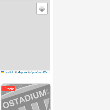
Leaflet
|
©
Mapbox
©
OpenStreetMap
Stade