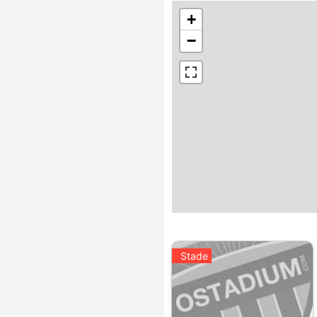
+
−
Stade