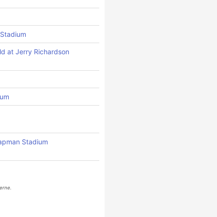
 Stadium
ld at Jerry Richardson
ium
Chapman Stadium
erne.