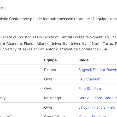
2023
hletic Conference pour le football américain regroupe 11 équipes do
niversity of Houston et University of Central Florida rejoignent Big 12
 at Charlotte, Florida Atlantic University, University of North Texas, R
niversity of Texas at San Antonio arrivent de Conference USA.
Equipe
Stade
Pirates
Bagwell Field at Dowd
Owls
FAU Stadium
Owls
Rice Stadium
sity
Mustangs
Gerald J. Ford Stadiu
Owls
Lincoln Financial Field
 titre)
Green Wave
Yulman Stadium