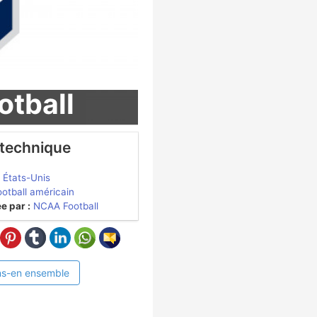
otball
 technique
États-Unis
ootball américain
e par :
NCAA Football
ns-en ensemble