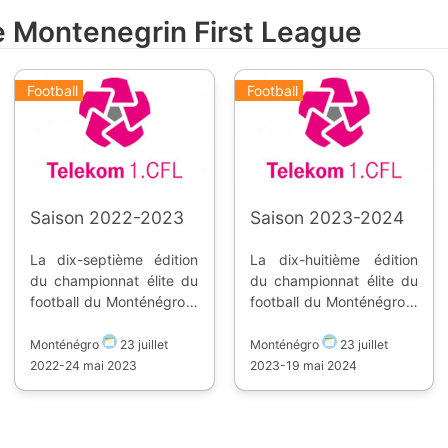
de Montenegrin First League
Football
Football
Saison 2022-2023
Saison 2023-2024
La dix-septième édition
La dix-huitième édition
du championnat élite du
du championnat élite du
football du Monténégro a
football du Monténégro a
lieu du 23 juillet 2022 à
lieu du 23 juillet 2023 au
mai 2023. Dix équipes
19 mai 2024. Dix équipes
Monténégro
23 juillet
Monténégro
23 juillet
s'affrontent pour la place
s'affrontent pour la place
2022
-
24 mai 2023
2023
-
19 mai 2024
qualificative en
qualificative en
Champions League, et
Champions League, et
les deux places en
les deux places en