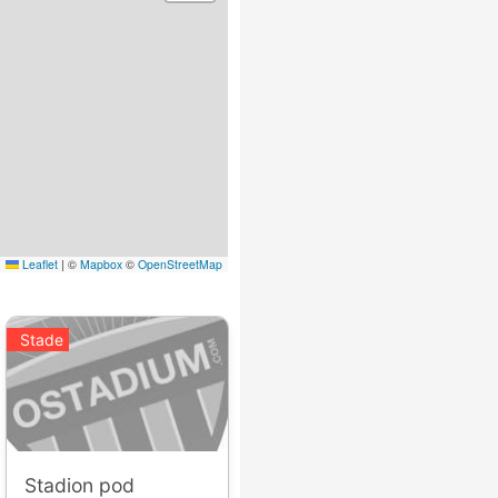
Leaflet
|
©
Mapbox
©
OpenStreetMap
Stade
Stadion pod