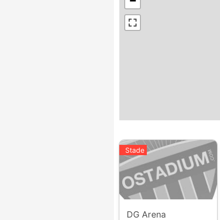
−
Stade
DG Arena