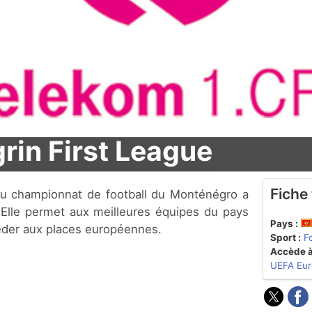
in First League
Fiche
 Elle permet aux meilleures équipes du pays
Pays :
céder aux places européennes.
Sport :
F
Accède à
UEFA Eur