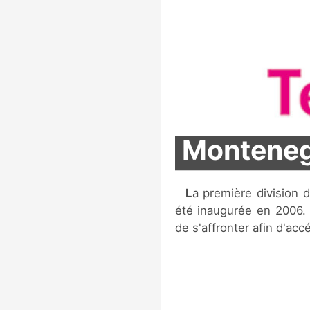
Montenegr
La première division du championnat de football du Monténégro a
été inaugurée en 2006.
de s'affronter afin d'ac