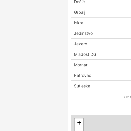
Dečić
Grbalj
Iskra
Jedinstvo
Jezero
Mladost DG
Mornar
Petrovac
Sutjeska
Les 
+