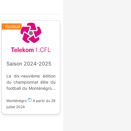
Football
Saison 2024-2025
La dix-neuvième édition
du championnat élite du
football du Monténégro a
lieu du 28 juillet 2024 à
mai 2025. Dix équipes
Monténégro
A partir du
28
s'affrontent pour la place
juillet 2024
qualificative en
Champions League, et
les deux places en