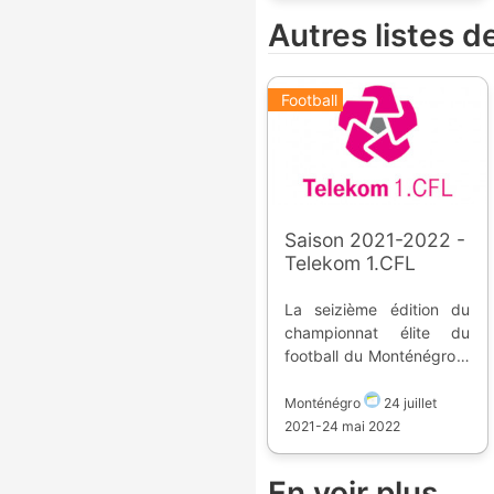
Autres listes 
Football
Saison 2021-2022 -
Telekom 1.CFL
La seizième édition du
championnat élite du
football du Monténégro a
lieu du 24 juillet 2021 au
24 mai 2022. Dix équipes
Monténégro
24 juillet
s'affrontent pour la place
2021
-
24 mai 2022
qualificative en
Champions League, et
En voir plus