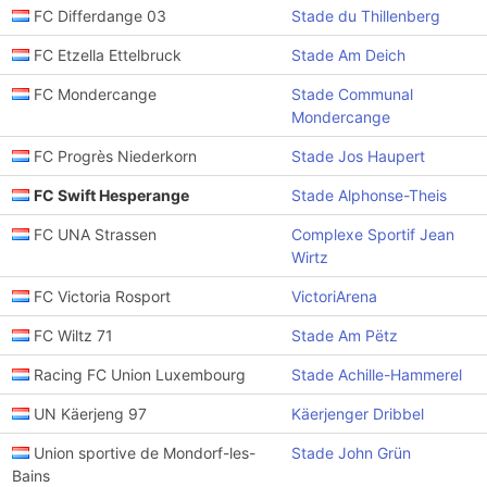
FC Differdange 03
Stade du Thillenberg
FC Etzella Ettelbruck
Stade Am Deich
FC Mondercange
Stade Communal
Mondercange
FC Progrès Niederkorn
Stade Jos Haupert
FC Swift Hesperange
Stade Alphonse-Theis
FC UNA Strassen
Complexe Sportif Jean
Wirtz
FC Victoria Rosport
VictoriArena
FC Wiltz 71
Stade Am Pëtz
Racing FC Union Luxembourg
Stade Achille-Hammerel
UN Käerjeng 97
Käerjenger Dribbel
Union sportive de Mondorf-les-
Stade John Grün
Bains