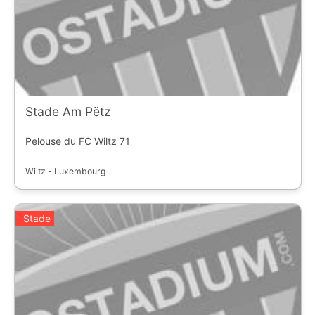
Stade Am Pëtz
Pelouse du FC Wiltz 71
Wiltz - Luxembourg
Stade