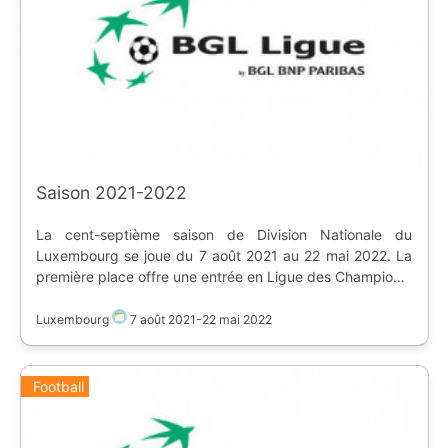
Saison 2021-2022
La cent-septième saison de Division Nationale du
Luxembourg se joue du 7 août 2021 au 22 mai 2022. La
première place offre une entrée en Ligue des Champions,
les seconds et troisièmes vont en Ligue Europa
Conférence. Les deux derniers sont relégués, alors que le
Luxembourg
7 août 2021
-
22 mai 2022
13ème et le 14 ème jouent un barrage de
maintien/relégation. | Equipe | Stade | |--------|-------| |
[flag:lu] Association Sportive La Jeunesse d'Esch |
Football
[Stade de la Frontière]
(https://www.ostadium.com/stadium/4680/stade-de-la-
frontiere-desch-sur-alzette) | | [flag:lu] Club Sportif Fola