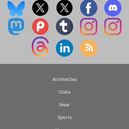
Architectes
Clubs
Near
Sports