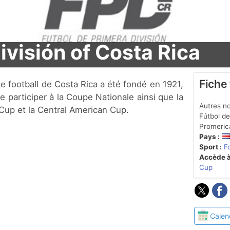
ivisión of Costa Rica
Fiche
 participer à la Coupe Nationale ainsi que la
Autres no
p et la Central American Cup.
Fútbol de
Promeric
Pays :
Sport :
F
Accède à
Cup
Calen