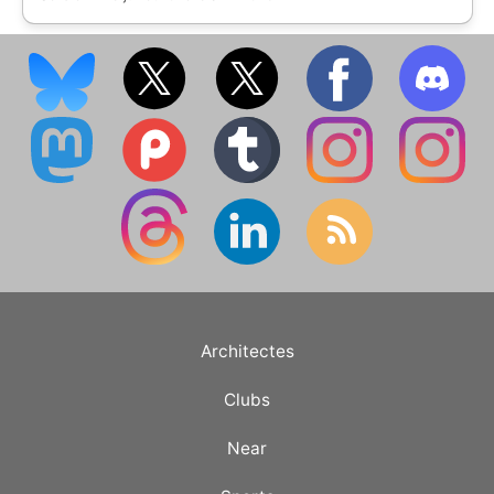
(https://www.ostadium.com/stadium/2509/stadion-
(https://static.ostadium.com/assets/ui/country/rs.png)
vozdovac)
Voždovac Belgrade | [Stadion Voždovac]
(https://www.ostadium.com/stadium/2509/stadion-
vozdovac) | Titre | Clubs | |-|-| | Champion | ![]
(https://static.ostadium.com/assets/ui/country/rs.png)
**Etoile rouge Belgrade** (tenant du titre) | | Relégués |
Metalac Gornji Milanovac et FK Proleter Novi Saf
Architectes
Clubs
Near