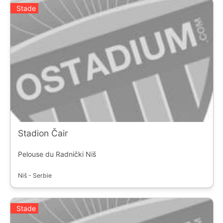
Stade
Stadion Čair
Pelouse du Radnički Niš
Niš - Serbie
Stade