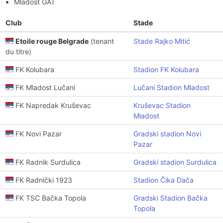
Mladost GAT
Club
Stade
Etoile rouge Belgrade
(tenant
Stade Rajko Mitić
du titre)
FK Kolubara
Stadion FK Kolubara
FK Mladost Lučani
Lučani Stadion Mladost
FK Napredak Kruševac
Kruševac Stadion
Mladost
FK Novi Pazar
Gradski stadion Novi
Pazar
FK Radnik Surdulica
Gradski stadion Surdulica
FK Radnički 1923
Stadion Čika Dača
FK TSC Bačka Topola
Gradski Stadion Bačka
Topola