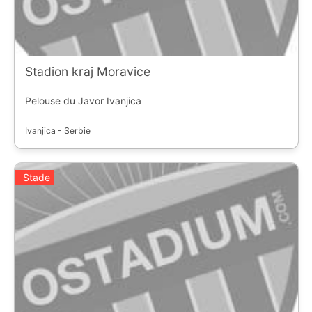
Stadion kraj Moravice
Pelouse du Javor Ivanjica
Ivanjica - Serbie
Stade