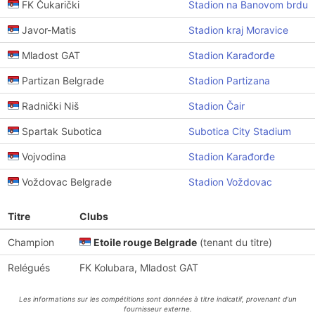
FK Čukarički
Stadion na Banovom brdu
Javor-Matis
Stadion kraj Moravice
Mladost GAT
Stadion Karađorđe
Partizan Belgrade
Stadion Partizana
Radnički Niš
Stadion Čair
Spartak Subotica
Subotica City Stadium
Vojvodina
Stadion Karađorđe
Voždovac Belgrade
Stadion Voždovac
Titre
Clubs
Champion
Etoile rouge Belgrade
(tenant du titre)
Relégués
FK Kolubara, Mladost GAT
Les informations sur les compétitions sont données à titre indicatif, provenant d'un
fournisseur externe.