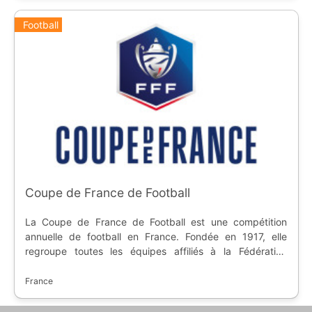
Football
Coupe de France de Football
La Coupe de France de Football est une compétition
annuelle de football en France. Fondée en 1917, elle
regroupe toutes les équipes affiliés à la Fédération
Française de Football, de la métropole à l'outre-mer. Ce
sont des matchs à élimination directe avec une finale au
France
Stade de France.