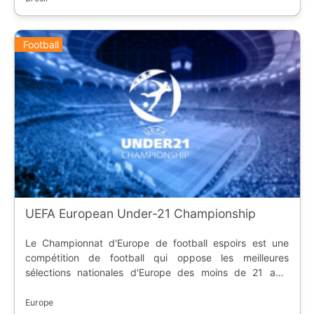
du Brésil ( Botafogo, Flamengo, Fluminense et Vasco da
Gama ) a marqué l'histoire de cette compétition.
Football
UEFA European Under-21 Championship
Le Championnat d'Europe de football espoirs est une
compétition de football qui oppose les meilleures
sélections nationales d'Europe des moins de 21 ans.
Inaugurée en 1978, elle est organisée par l'UEFA tous les
deux ans.
Europe