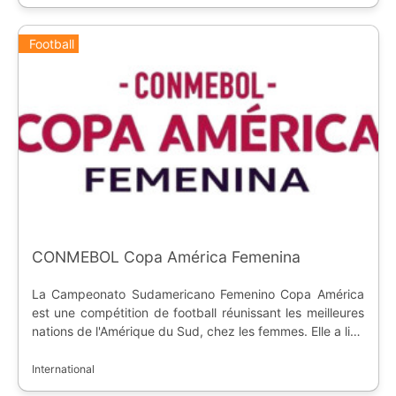
Football
CONMEBOL Copa América Femenina
La Campeonato Sudamericano Femenino Copa América
est une compétition de football réunissant les meilleures
nations de l'Amérique du Sud, chez les femmes. Elle a lieu
alternativement tous les deux, trois ou quatre ans depuis
la première édition en 1991.
International