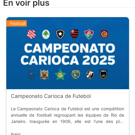
En voir plus
Football
Campeonato Carioca de Futebol
Le Campeonato Carioca de Futebol est une compétition
annuelle de football regroupant les équipes de Rio de
Janeiro. Inaugurée en 1906, elle est l'une des plus
anciennes avec le championnat de Sao Paulo et de
Bahia. La rivalité entre les quatre plus grandes équipes
Brésil