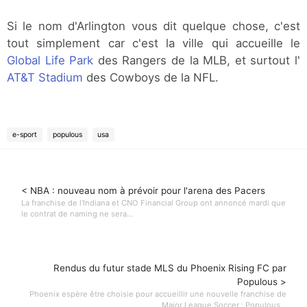
Si le nom d'Arlington vous dit quelque chose, c'est
tout simplement car c'est la ville qui accueille le
Global Life Park
des Rangers de la MLB, et surtout l'
AT&T Stadium
des Cowboys de la NFL.
e-sport
populous
usa
< NBA : nouveau nom à prévoir pour l'arena des Pacers
La franchise de l'Indiana et CNO Financial Group ont annoncé mardi que
le contrat de naming ne sera...
Rendus du futur stade MLS du Phoenix Rising FC par
Populous >
Phoenix espère être choisie pour accueillir une nouvelle franchise de
Major League Soccer ; Populous...