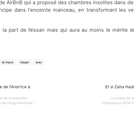
s de AirBnB qui a proposé des chambres insolites dans de
incipe dans l'enceinte manceau, en transformant les ves
de la part de Nissan mais qui aura au moins le mérite de
le mans
nissan
wec
e de l'Aren'Ice à
Et si Zaha Hadi
ie de la première
Le projet de l
s de Cergy-Pontoise...
Olympiques d'Eté 2