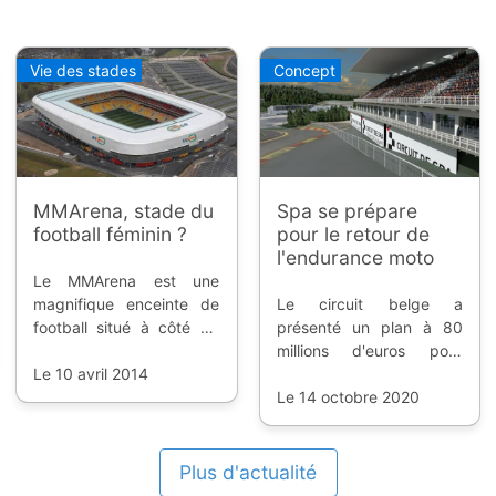
Vie des stades
Concept
MMArena, stade du
Spa se prépare
football féminin ?
pour le retour de
l'endurance moto
Le MMArena est une
magnifique enceinte de
Le circuit belge a
football situé à côté du
présenté un plan à 80
circuit des 24h du Mans,
millions d'euros pour
mais qui n'a plus de club
Le 10 avril 2014
accueillir l'EWC 24H SPA
résident depuis la
MOTOS d'ici juin 2022.
Le 14 octobre 2020
liquidation judiciaire du
LeMans FC. Alors que la
finale de la Coupe de
Plus d'actualité
France de football