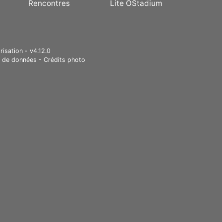
Rencontres
Lite OStadium
risation - v4.12.0
e de données
-
Crédits photo