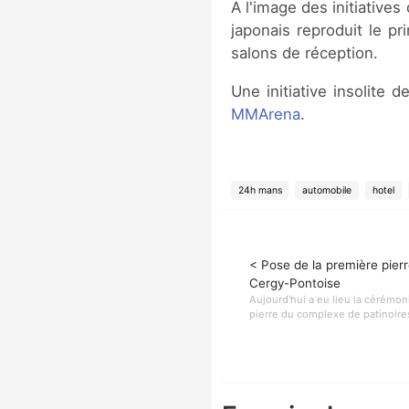
A l'image des initiative
japonais reproduit le pr
salons de réception.
Une initiative insolite 
MMArena
.
24h mans
automobile
hotel
< Pose de la première pierr
Cergy-Pontoise
Aujourd'hui a eu lieu la cérémon
pierre du complexe de patinoire