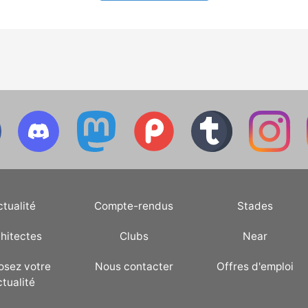
féminin va se dérouler le
7
ctualité
Compte-rendus
Stades
hitectes
Clubs
Near
osez votre
Nous contacter
Offres d'emploi
ctualité