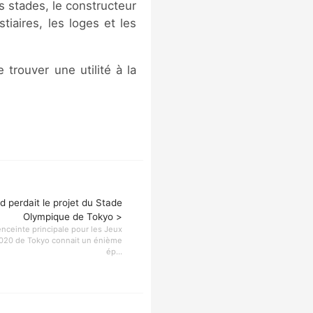
s stades, le constructeur
tiaires, les loges et les
 trouver une utilité à la
d perdait le projet du Stade
Olympique de Tokyo >
'enceinte principale pour les Jeux
020 de Tokyo connait un énième
ép...