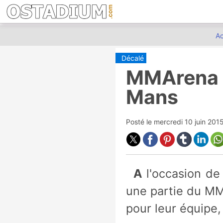
Ac
Décalé
MMArena e
Mans
Posté le
mercredi 10 juin 201
A l'occasion de la 83ème édition des 24h du Mans, Nissan a transformé
une partie du MM
pour leur équipe, 