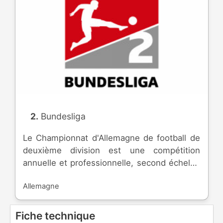
2. Bundesliga
Le Championnat d'Allemagne de football de
deuxième division est une compétition
annuelle et professionnelle, second échelon
du football allemand, inaugurée en 1974. Les
Allemagne
meilleures équipes de la saison régulière
peuvent monter en [première division]
(https://www.ostadium.com/competition/31/bundes
Fiche technique