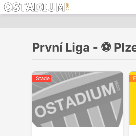
První Liga - ⚽️ P
Stade
F