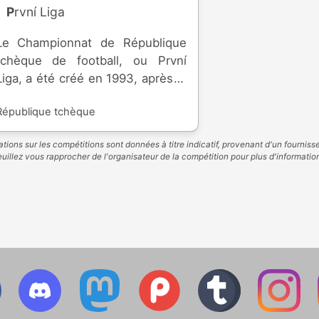
První Liga
Le Championnat de République
tchèque de football, ou První
Liga, a été créé en 1993, après la
fin de la Tchécoslovaquie. Le club
République tchèque
le plus titré est le Sparta Prague.
tions sur les compétitions sont données à titre indicatif, provenant d'un fourniss
uillez vous rapprocher de l'organisateur de la compétition pour plus d'informatio