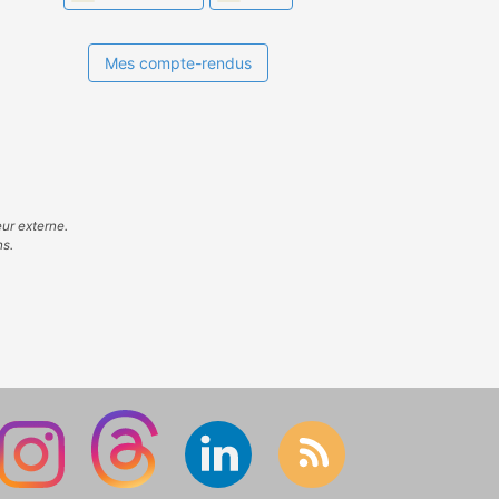
Mes compte-rendus
eur externe.
ns.