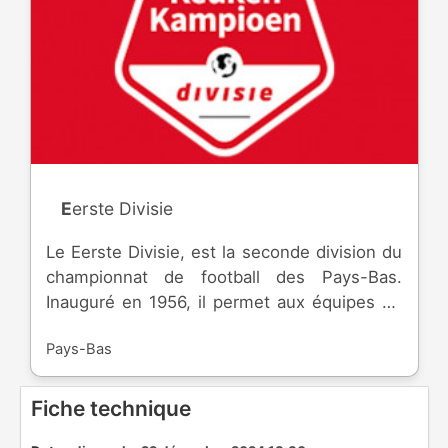
Eerste Divisie
Le Eerste Divisie, est la seconde division du
championnat de football des Pays-Bas.
Inauguré en 1956, il permet aux équipes de
monter en première division, mais aussi de
Pays-Bas
participer à la Coupe Nationale.
Fiche technique