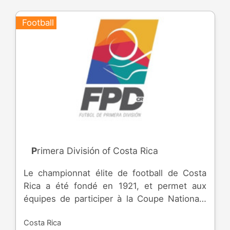
Football
Primera División of Costa Rica
Le championnat élite de football de Costa
Rica a été fondé en 1921, et permet aux
équipes de participer à la Coupe Nationale
ainsi que la CONCACAF Champions Cup et
Costa Rica
la Central American Cup.