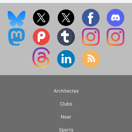
Architectes
Clubs
Near
Sports