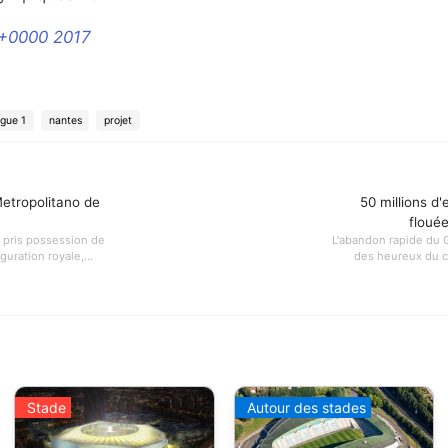
 +0000 2017
ligue 1
nantes
projet
etropolitano de
50 millions d'
floué
t pris possession de
L'abandon rapide du G
uration royale,...
des heureux du cô
Stade
Autour des stades