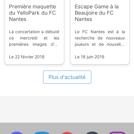
Première maquette
Escape Game à la
du YelloPark du FC
Beaujoire du FC
Nantes
Nantes
La concertation a débuté
Le FC Nantes est à la
ce mercredi et les
recherche de nouveaux
premières images d'un
joueurs et de nouvelles
possible rendu en
joueuses. Mais attention,
maquette ont été
Le 22 février 2018
pas n’importe qui ! Pour
Le 18 juin 2019
diffusées.
vous recruter, une
légende du FC Nantes
vous a préparé une
Plus d'actualité
évaluation pas comme
les autres.