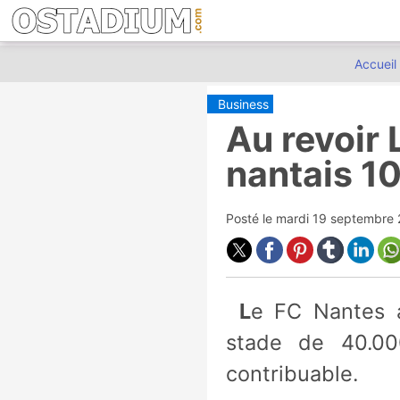
Accueil
Business
Au revoir 
nantais 1
Posté le
mardi 19 septembre 
Le FC Nantes a présenté son intention de se construire un nouveau
stade de 40.000
contribuable.