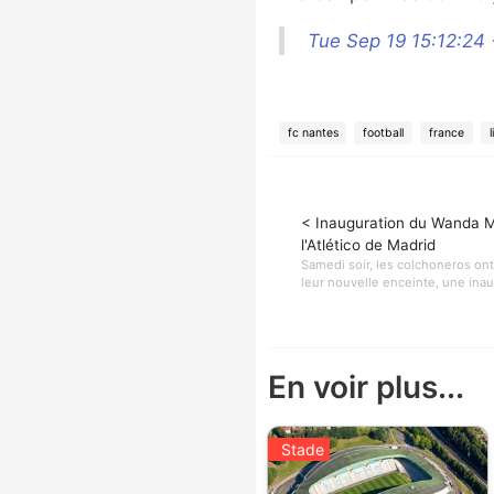
Tue Sep 19 15:12:24
fc nantes
football
france
< Inauguration du Wanda M
l'Atlético de Madrid
Samedi soir, les colchoneros on
leur nouvelle enceinte, une inaug
En voir plus...
Stade