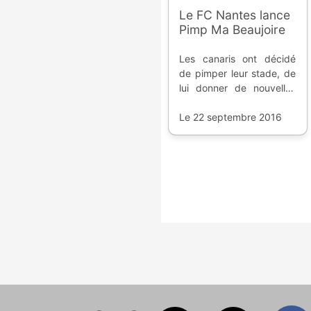
Le FC Nantes lance
Pimp Ma Beaujoire
Les canaris ont décidé
de pimper leur stade, de
lui donner de nouvelles
couleurs, et de laisser les
supporters voter. Alors
Le 22 septembre 2016
découvrons le projet, et
ensuite aux urnes.