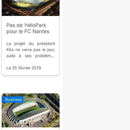
Pas de YelloPark
pour le FC Nantes
Le projet du président
Kita ne verra pas le jour,
suite à ses problèmes
avec la justice. Reste
maintenant à prévoir
Le 25 février 2019
l'avenir du club.
Business