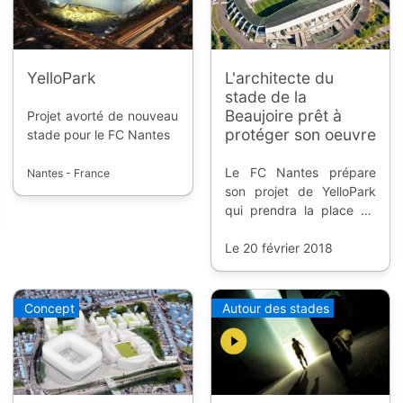
YelloPark
L'architecte du
stade de la
Beaujoire prêt à
Projet avorté de nouveau
protéger son oeuvre
stade pour le FC Nantes
Le FC Nantes prépare
Nantes - France
son projet de YelloPark
qui prendra la place du
stade actuel, ce qui ne
plait pas du tout à son
Le 20 février 2018
architecte qui pourrait
aller devant les
tribunaux.
Concept
Autour des stades