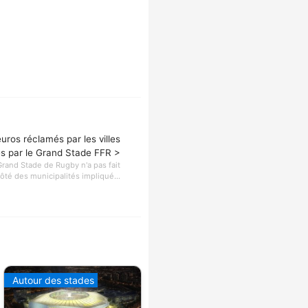
euros réclamés par les villes
es par le Grand Stade FFR >
rand Stade de Rugby n'a pas fait
té des municipalités impliqué...
Autour des stades