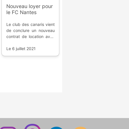
Nouveau loyer pour
le FC Nantes
Le club des canaris vient
de conclure un nouveau
contrat de location avec
le gestionnaire de la
Beaujoire ; la facture a
Le 6 juillet 2021
triplé.