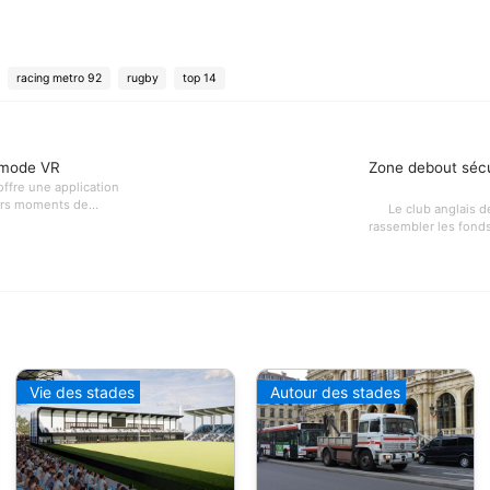
racing metro 92
rugby
top 14
 mode VR
Zone debout sécu
offre une application
urs moments de...
Le club anglais 
rassembler les fonds
Vie des stades
Autour des stades