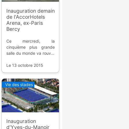
Inauguration demain
de l'AccorHotels
Arena, ex-Paris
Bercy
Ce mercredi, la
cinquième plus grande
salle du monde va rouvrir
ses portes, après deux
années de travaux. Un
Le 13 octobre 2015
point de plus pour Paris
2024.
Vie des stades
Inauguration
d'Yves-du-Manoir