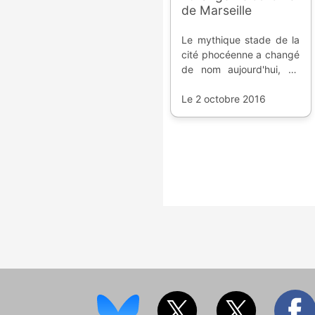
de Marseille
Le mythique stade de la
cité phocéenne a changé
de nom aujourd'hui, un
contrat de naming avec
l'opérateur français pour
Le 2 octobre 2016
une durée de 10 ans.