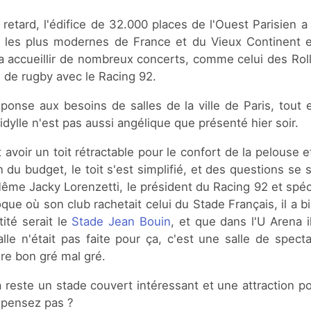
etard, l'édifice de 32.000 places de l'Ouest Parisien a ét
s les plus modernes de France et du Vieux Continent e
va accueillir de nombreux concerts, comme celui des Rol
 de rugby avec le Racing 92.
ponse aux besoins de salles de la ville de Paris, tout 
l'idylle n'est pas aussi angélique que présenté hier soir.
ait avoir un toit rétractable pour le confort de la pelouse 
on du budget, le toit s'est simplifié, et des questions s
me Jacky Lorenzetti, le président du Racing 92 et spéci
que où son club rachetait celui du Stade Français, il a b
tité serait le
Stade Jean Bouin
, et que dans l'U Arena i
lle n'était pas faite pour ça, c'est une salle de specta
aire bon gré mal gré.
a reste un stade couvert intéressant et une attraction p
 pensez pas ?