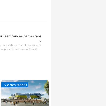
risée financée par les fans
>
de Shrewsbury Town FC a réussi à
 auprès de ses supporters afin...
Vie des stades