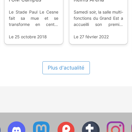
Le Stade Paul Le Cesne
Samedi soir, la salle multi-
fait sa mue et se
fonctions du Grand Est a
transforme en centre
accueilli son premier
d'entrainement pour
évènement, le premier
l'Olympique de Marseille ;
Le 25 octobre 2018
combat de MMA en
Le 27 février 2022
un projet financé 100%
France, hors de Paris.
par le club.
Plus d'actualité