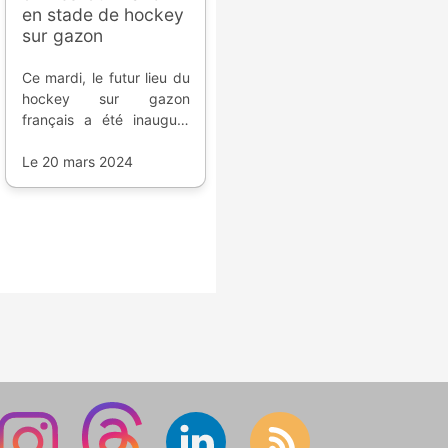
en stade de hockey
sur gazon
Ce mardi, le futur lieu du
hockey sur gazon
français a été inauguré
en présence de
nombreux politiciens... et
Le 20 mars 2024
quelques joueurs.