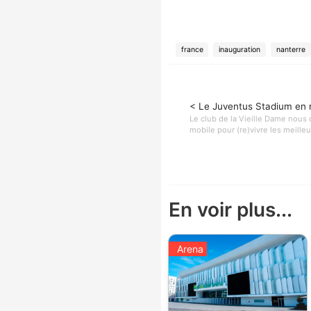
france
inauguration
nanterre
< Le Juventus Stadium en
Le club de la Vieille Dame nous 
mobile pour (re)vivre les meille
En voir plus...
Arena