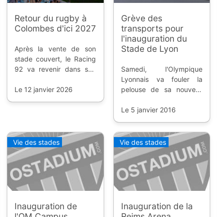
Retour du rugby à
Grève des
Colombes d'ici 2027
transports pour
l'inauguration du
Stade de Lyon
Après la vente de son
stade couvert, le Racing
92 va revenir dans son
Samedi, l'Olympique
ancien stade qui a bien
Lyonnais va fouler la
changé, et qui devra
Le 12 janvier 2026
pelouse de sa nouvelle
encore s'adapter.
enceinte, face à Troyes.
Malheureusement, les
Le 5 janvier 2016
supporters pourraient
avoir des soucis pour
aller voir le match ; les
Vie des stades
Vie des stades
TCL vont faire grève.
Inauguration de
Inauguration de la
l'OM Campus
Reims Arena