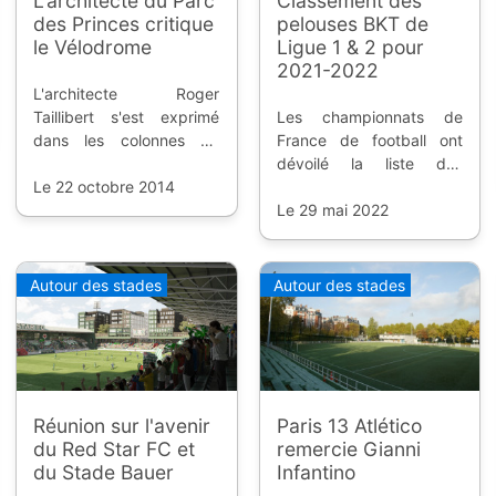
L'architecte du Parc
Classement des
des Princes critique
pelouses BKT de
le Vélodrome
Ligue 1 & 2 pour
2021-2022
L'architecte Roger
Taillibert s'est exprimé
Les championnats de
dans les colonnes de
France de football ont
France-Football sur la
dévoilé la liste des
rénovation du stade de
Le 22 octobre 2014
meilleurs terrains de
l'Olympique de Marseille ;
l'hexagone, et les grands
Le 29 mai 2022
il est plutôt négatif mais
vainqueurs sont le Paris
explique que le contexte
Saint Germain et le FC
était particulier.
Sochaux-Montbéliard.
Autour des stades
Autour des stades
Réunion sur l'avenir
Paris 13 Atlético
du Red Star FC et
remercie Gianni
du Stade Bauer
Infantino