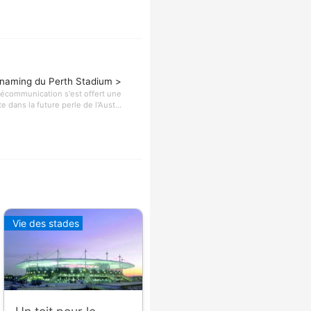
e naming du Perth Stadium >
lécommunication s'est offert une
 dans la future perle de l'Aust...
Vie des stades