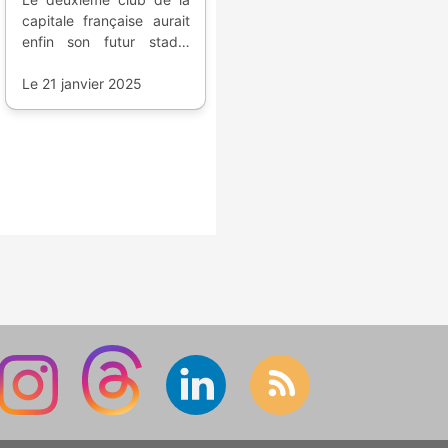
capitale française aurait
enfin son futur stade,
pour voir toujours plus
haut.
Le 21 janvier 2025