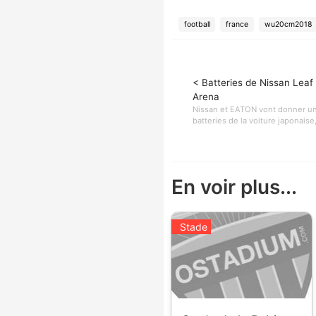
football
france
wu20cm2018
< Batteries de Nissan Leaf
Arena
Nissan et EATON vont donner u
batteries de la voiture japonaise,
En voir plus...
Stade