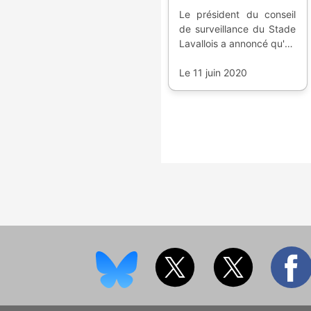
Le président du conseil
de surveillance du Stade
Lavallois a annoncé qu'un
équipement multi-
fonction est
Le 11 juin 2020
envisageable, mais rien
de dédié à son seul club.