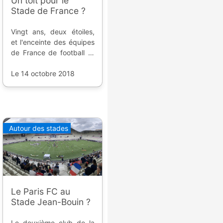
Un toit pour le
Stade de France ?
Vingt ans, deux étoiles,
et l'enceinte des équipes
de France de football et
rugby va subir deux ans
de travaux pour un petit
Le 14 octobre 2018
lifting bien mérité.
Autour des stades
Le Paris FC au
Stade Jean-Bouin ?
Le deuxième club de la