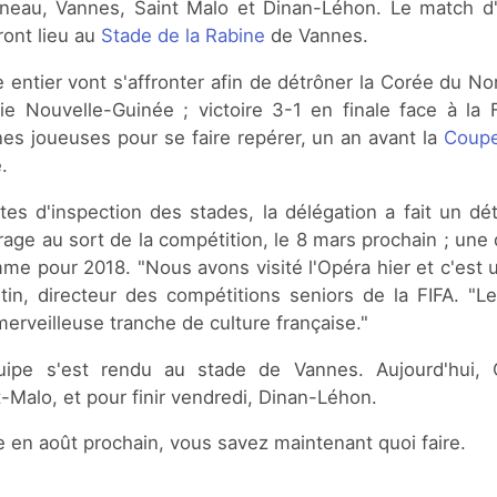
neau, Vannes, Saint Malo et Dinan-Léhon. Le match d'o
ront lieu au
Stade de la Rabine
de Vannes.
ntier vont s'affronter afin de détrôner la Corée du Nor
e Nouvelle-Guinée ; victoire 3-1 en finale face à la 
nes joueuses pour se faire repérer, un an avant la
Coupe
.
tes d'inspection des stades, la délégation a fait un dé
irage au sort de la compétition, le 8 mars prochain ; une
mme pour 2018. "Nous avons visité l'Opéra hier et c'est u
in, directeur des compétitions seniors de la FIFA. "
merveilleuse tranche de culture française."
quipe s'est rendu au stade de Vannes. Aujourd'hui, 
-Malo, et pour finir vendredi, Dinan-Léhon.
 en août prochain, vous savez maintenant quoi faire.