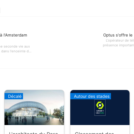
 à l'Amsterdam
Optus s'offre l
L'opérateur de té
présence importante
ne seconde vie aux
 dans l'enceinte d...
Décalé
Autour des stades