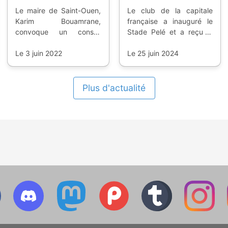
Le maire de Saint-Ouen,
Le club de la capitale
Karim Bouamrane,
française a inauguré le
convoque un conseil
Stade Pelé et a reçu le
municipal extraordinaire
support du patron de la
ce mercredi 8 juin, pour
Le 3 juin 2022
FIFA pour homologuer
Le 25 juin 2024
discuter de la reprise du
son terrain.
club local de football et
surtout de l'état de
Plus d'actualité
rénovation du stade.