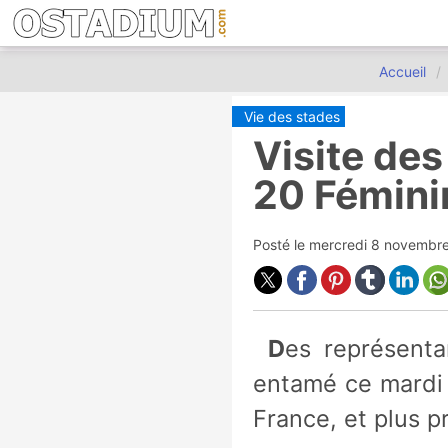
Accueil
Vie des stades
Visite de
20 Fémini
Posté le
mercredi 8 novembr
Des représentants de la FIFA et du Comité Local d'Organisation ont
entamé ce mardi l
France, et plus 