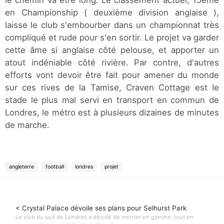
le chemin va être long. Le classement actuel, 15ème
en Championship ( deuxième division anglaise ),
laisse le club s'embourber dans un championnat très
compliqué et rude pour s'en sortir. Le projet va garder
cette âme si anglaise côté pelouse, et apporter un
atout indéniable côté rivière. Par contre, d'autres
efforts vont devoir être fait pour amener du monde
sur ces rives de la Tamise, Craven Cottage est le
stade le plus mal servi en transport en commun de
Londres, le métro est à plusieurs dizaines de minutes
de marche.
angleterre
football
londres
projet
< Crystal Palace dévoile ses plans pour Selhurst Park
Le club du sud de Londres a décidé de monter en gamme, tout en