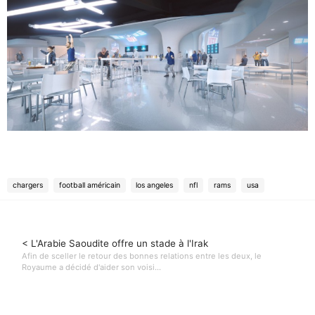
chargers
football américain
los angeles
nfl
rams
usa
< L'Arabie Saoudite offre un stade à l'Irak
Afin de sceller le retour des bonnes relations entre les deux, le
Royaume a décidé d'aider son voisi...