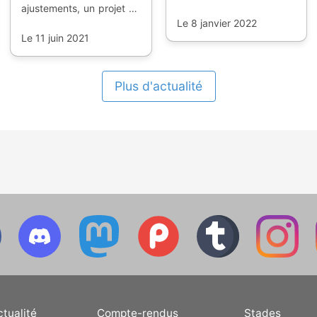
ajustements, un projet en
principale a été détruite
deux étapes, dont la
avec un spectacle
Le 8 janvier 2022
première est attendue
Le 11 juin 2021
explosif.
pour la saison 2022.
Plus d'actualité
ctualité
Compte-rendus
Stades