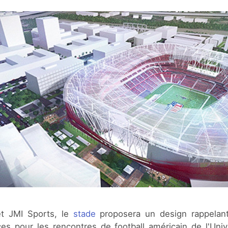
et JMI Sports, le
stade
proposera un design rappelant
es pour les rencontres de football américain de l'Uni