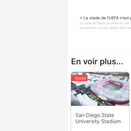
< Le stade de l'UEFA n'est
Le club de Nyon pourrait ne pas 
promotion car son stade géré par l
En voir plus...
Stade
San Diego State
University Stadium