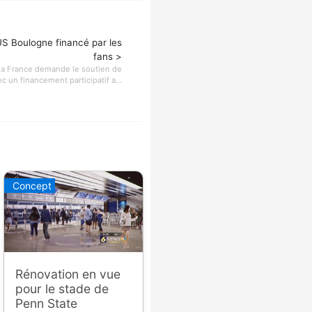
US Boulogne financé par les
fans >
 la France demande le soutien de
c un financement participatif a...
Concept
Rénovation en vue
pour le stade de
Penn State