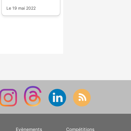
plan ambitieux de
rénovation pour son
Le 19 mai 2022
stade.
Evènements
Compétitions