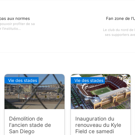
 pas aux normes
Fan zone de l'
pouvoir profiter de sa
'institutio...
Le club du nord de
ses supporters ave
Vie des stades
Vie des stades
Démolition de
Inauguration du
l'ancien stade de
renouveau du Kyle
San Diego
Field ce samedi