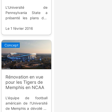
L'Université de
Pennsylvania State a
présenté les plans des
possibles rénovations
effectuées sur le stade
Le 1 février 2016
de leur équipe de football
américain, le Beaver
Stadium.
Concept
Rénovation en vue
pour les Tigers de
Memphis en NCAA
L'équipe de football
américain de l'Université
de Memphis a dévoilé un