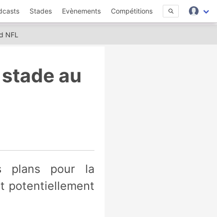
dcasts
Stades
Evènements
Compétitions
rd NFL
 stade au
it potentiellement