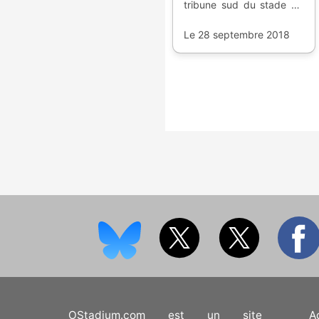
tribune sud du stade de
football américain ; une
transformation des plus
Le 28 septembre 2018
impressionnantes.
OStadium.com est un site
A