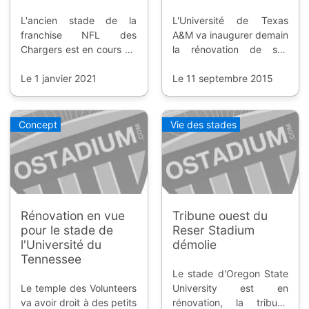
L'ancien stade de la
L'Université de Texas
franchise NFL des
A&M va inaugurer demain
Chargers est en cours de
la rénovation de son
démolition, pour faire
enceinte ; une réalisation
place à un tout nouveau
Le 1 janvier 2021
que nous devons à
Le 11 septembre 2015
stade.
Populous et que nous
pouvons découvrir en
vidéo.
Concept
Vie des stades
Rénovation en vue
Tribune ouest du
pour le stade de
Reser Stadium
l'Université du
démolie
Tennessee
Le stade d'Oregon State
Le temple des Volunteers
University est en
va avoir droit à des petits
rénovation, la tribune