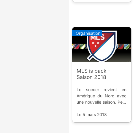
Organisation
MLS is back -
Saison 2018
Le soccer revient en
Amérique du Nord avec
une nouvelle saison. Petit
tour d'horizon des
nouveautés en matière
Le 5 mars 2018
de stades.