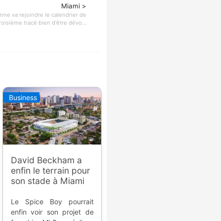
Miami >
ienne va rejoindre le calendrier de
roisième tracé bien d'être dévo...
Business
David Beckham a
enfin le terrain pour
son stade à Miami
Le Spice Boy pourrait
enfin voir son projet de