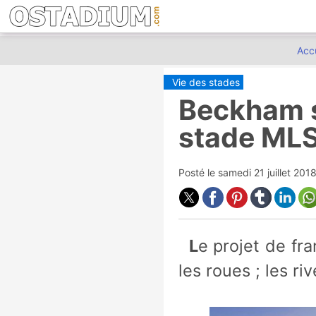
Accu
Vie des stades
Beckham s
stade ML
Posté le
samedi 21 juillet 201
Le projet de franchise du Spice Boy n'arrête pas d'avoir des bâtons dans
les roues ; les r