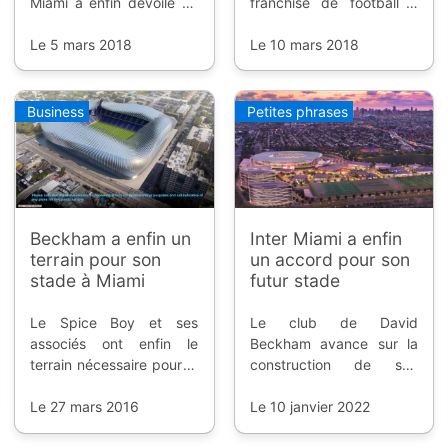
Miami a enfin dévoilé un
franchise de football à
calendrier avec les dates
Miami pourrait trouver
importantes des
Le 5 mars 2018
refuge sur une partie du
Le 10 mars 2018
annonces pour le stade
golf de Melreese.
et les couleurs du club.
Business
Petites phrases
Beckham a enfin un
Inter Miami a enfin
terrain pour son
un accord pour son
stade à Miami
futur stade
Le Spice Boy et ses
Le club de David
associés ont enfin le
Beckham avance sur la
terrain nécessaire pour la
construction de son
construction de leur
complexe sportif, le maire
enceinte de la Major
Le 27 mars 2016
donne son feu vert.
Le 10 janvier 2022
League Soccer à Miami.