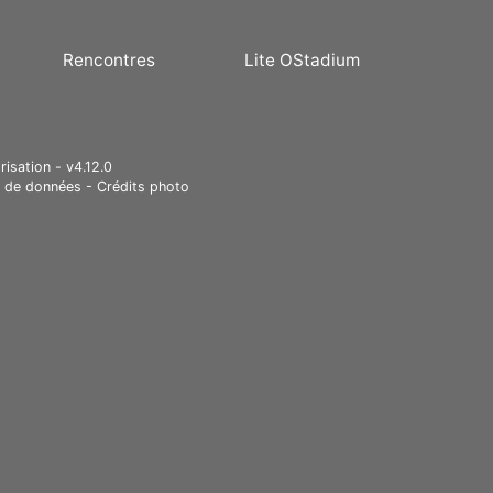
Rencontres
Lite OStadium
risation - v4.12.0
e de données
-
Crédits photo