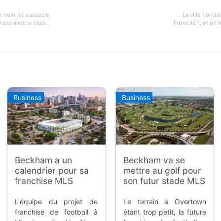
e nom, et s'associe
La ville florid
ans avec le club...
Formule 1, et un t
Business
Business
Beckham a un
Beckham va se
calendrier pour sa
mettre au golf pour
franchise MLS
son futur stade MLS
L'équipe du projet de
Le terrain à Overtown
franchise de football à
étant trop petit, la future