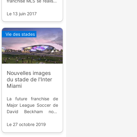
franchise MLS se réaliser.
Il a enfin trouvé un
accord pour un terrain
Le 13 juin 2017
pour son stade dessiné
par Populous.
Vie des stades
Nouvelles images
du stade de l'Inter
Miami
La future franchise de
Major League Soccer de
David Beckham nous
présente une vidéo de
son futur stade de 26
Le 27 octobre 2019
000 places.