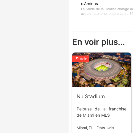
d'Amiens
Le Stade de la Licorne change d
avec un partenaire de plus de 30 
En voir plus...
Stade
Nu Stadium
Pelouse de la franchise
de Miami en MLS
Miami, FL - États-Unis