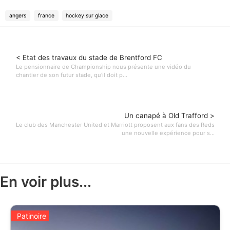
angers
france
hockey sur glace
< Etat des travaux du stade de Brentford FC
Le pensionnaire de Championship nous présente une vidéo du
chantier de son futur stade, qu'il doit p...
Un canapé à Old Trafford >
Le club des Manchester United et Marriott proposent aux fans des Reds
une nouvelle expérience pour s...
En voir plus...
Patinoire