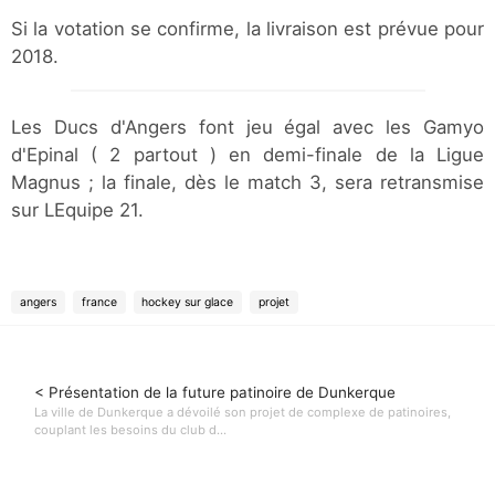
Si la votation se confirme, la livraison est prévue pour
2018.
Les Ducs d'Angers font jeu égal avec les Gamyo
d'Epinal ( 2 partout ) en demi-finale de la Ligue
Magnus ; la finale, dès le match 3, sera retransmise
sur LEquipe 21.
angers
france
hockey sur glace
projet
< Présentation de la future patinoire de Dunkerque
La ville de Dunkerque a dévoilé son projet de complexe de patinoires,
couplant les besoins du club d...