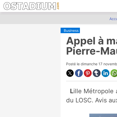
Accu
Business
Appel à ma
Pierre-Ma
Posté le
dimanche 17 novemb
Lille Métropole a décidé de trouver un partenaire naming pour l'enceinte
du LOSC. Avis aux