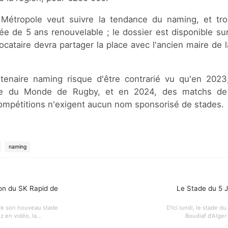
e Métropole veut suivre la tendance du naming, et tr
ée de 5 ans renouvelable ; le dossier est disponible su
locataire devra partager la place avec l'ancien maire de l
rtenaire naming risque d'être contrarié vu qu'en 2023
pe du Monde de Rugby, et en 2024, des matchs de f
mpétitions n'exigent aucun nom sponsorisé de stades.
naming
ion du SK Rapid de
Le Stade du 5 J
uire son nouveau stade
D'ici lundi, le stade
en vidéo, la...
Boudiaf d'Alger 