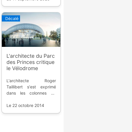
et de la gestion.
Décalé
L'architecte du Parc
des Princes critique
le Vélodrome
L'architecte Roger
Taillibert s'est exprimé
dans les colonnes de
France-Football sur la
rénovation du stade de
Le 22 octobre 2014
l'Olympique de Marseille ;
il est plutôt négatif mais
explique que le contexte
était particulier.