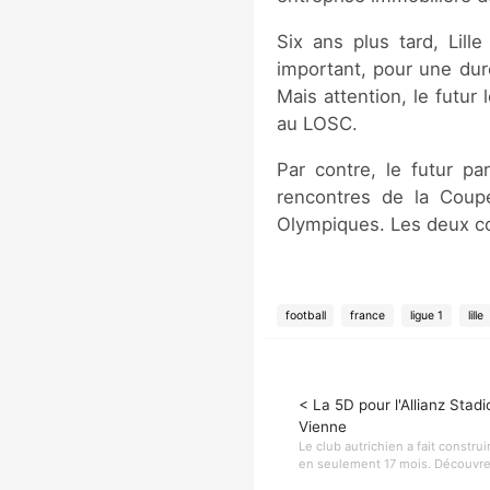
Six ans plus tard, Lill
important, pour une dur
Mais attention, le futur 
au LOSC.
Par contre, le futur pa
rencontres de la Cou
Olympiques. Les deux co
football
france
ligue 1
lille
< La 5D pour l'Allianz Stad
Vienne
Le club autrichien a fait constr
en seulement 17 mois. Découvrez 