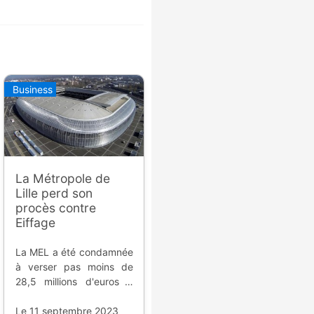
Business
La Métropole de
Lille perd son
procès contre
Eiffage
La MEL a été condamnée
à verser pas moins de
28,5 millions d'euros à
Elisa, l'entreprise en
charge de la construction
Le 11 septembre 2023