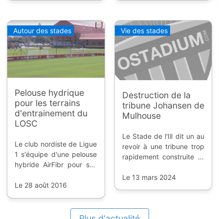
cinq prochaines années.
Autour des stades
Vie des stades
Pelouse hydrique
Destruction de la
pour les terrains
tribune Johansen de
d'entrainement du
Mulhouse
LOSC
Le Stade de l'Ill dit un au
Le club nordiste de Ligue
revoir à une tribune trop
1 s'équipe d'une pelouse
rapidement construite et
hybride AirFibr pour ses
fermée en novembre
terrains d'entrainement,
2021. Mais le souvenir
Le 13 mars 2024
avant d'en équiper son
Le 28 août 2016
restera.
joyau. Présentation en
vidéo du projet.
Plus d'actualité