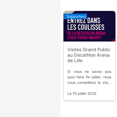
Supporters
Visites Grand Public
au Decathlon Arena
de Lille
Si vous ne savez pas
quoi faire fin juillet, nous
vous conseillons la visite
du stade du LOSC ;
quatre horaires le mardi
Le 10 juillet 2023
25 juillet 2023.