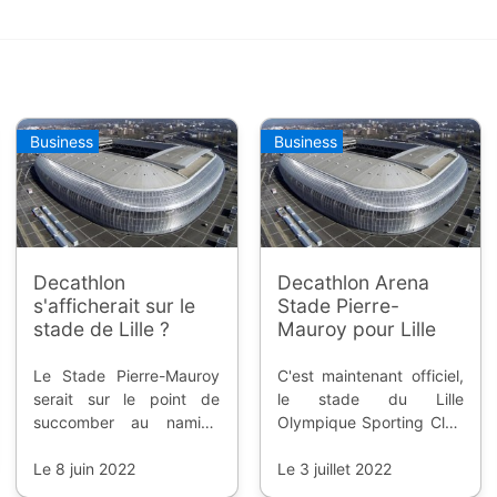
Business
Business
Decathlon
Decathlon Arena
s'afficherait sur le
Stade Pierre-
stade de Lille ?
Mauroy pour Lille
Le Stade Pierre-Mauroy
C'est maintenant officiel,
serait sur le point de
le stade du Lille
succomber au naming
Olympique Sporting Club
avec le groupe de
est lié avec
grande distribution de
Le 8 juin 2022
l'équipementier sportif
Le 3 juillet 2022
sport et de loisirs.
local, Decathlon, pour les