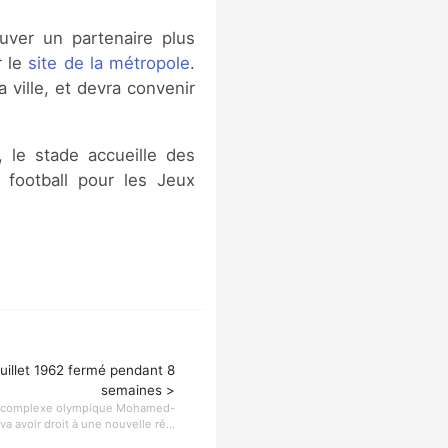
ouver un partenaire plus
r le
site de la métropole
.
a ville, et devra convenir
, le stade accueille des
ootball pour les Jeux
uillet 1962 fermé pendant 8
semaines >
 du complexe olympique Mohamed-
va avoir droit à une nouvelle ré...