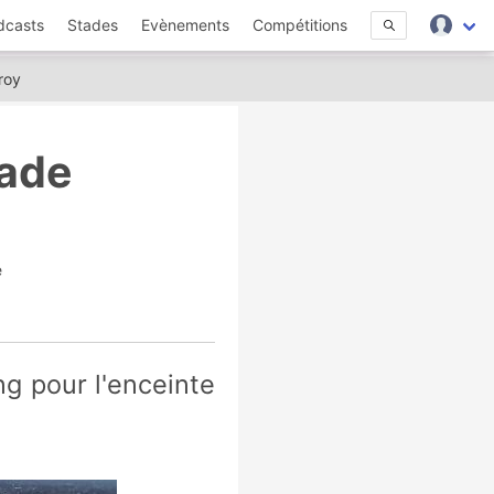
dcasts
Stades
Evènements
Compétitions
roy
tade
e