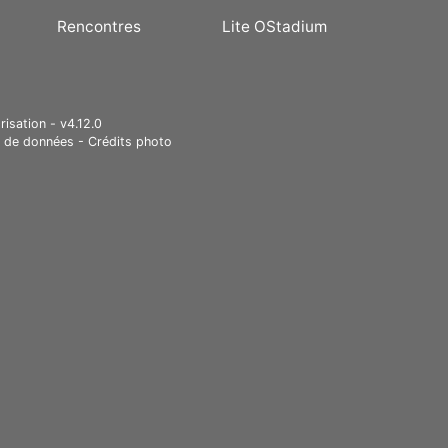
Rencontres
Lite OStadium
risation - v4.12.0
e de données
-
Crédits photo