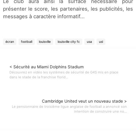
Le club aura ainsi la surface nécessaire pour
présenter le score, les partenaires, les publicités, les
messages à caractère informatif...
écran
football
louisville
louisville city fc
usa
usl
< Sécurité au Miami Dolphins Stadium
Découvrez en vidéo les systèmes de sécurité de G4S mis en place
dans le stade de la franchise florid...
Cambridge United veut un nouveau stade >
Le pensionnaire de troisième ligue anglaise de football a annoncé son
intention de construire une no...