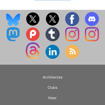
Architectes
Clubs
Near