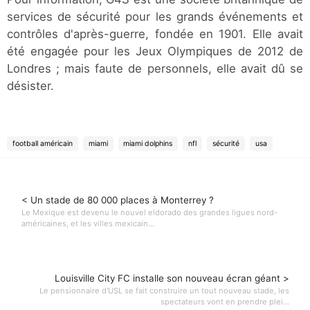
services de sécurité pour les grands événements et
contrôles d'après-guerre, fondée en 1901. Elle avait
été engagée pour les Jeux Olympiques de 2012 de
Londres ; mais faute de personnels, elle avait dû se
désister.
football américain
miami
miami dolphins
nfl
sécurité
usa
< Un stade de 80 000 places à Monterrey ?
Le Mexique est devenu le nouvel eldorado des grandes ligues nord-
américaines, et les villes mexicain...
Louisville City FC installe son nouveau écran géant >
Le pensionnaire d'USL se fait construire un tout nouveau stade, les
spectateurs vont en prendre plei...