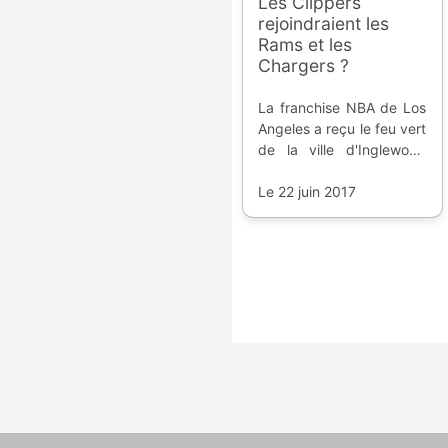
Les Clippers
rejoindraient les
Rams et les
Chargers ?
La franchise NBA de Los
Angeles a reçu le feu vert
de la ville d'Inglewood
pour la construction
d'une salle proche du
Le 22 juin 2017
colosse des deux futures
équipes NFL de la Cité
des Anges.