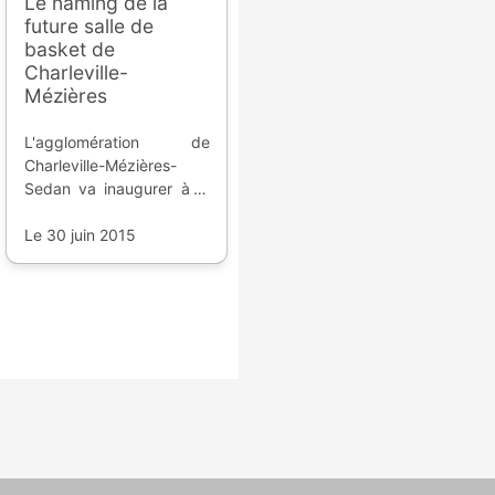
Le naming de la
future salle de
basket de
Charleville-
Mézières
L'agglomération de
Charleville-Mézières-
Sedan va inaugurer à la
rentrée prochaine sa
nouvelle salle de basket-
Le 30 juin 2015
ball, et cette dernière
portera le nom d'une
banque française.