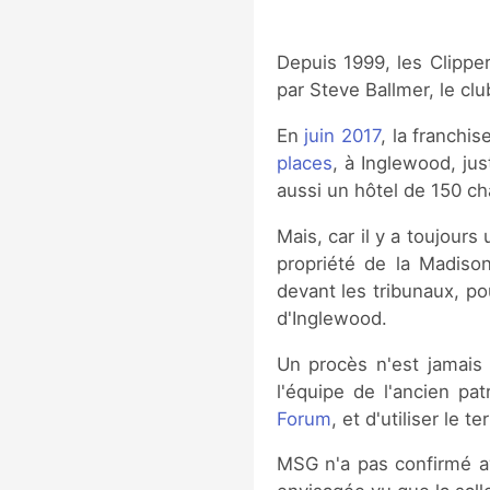
Depuis 1999, les Clippe
par Steve Ballmer, le cl
En
juin 2017
, la franchi
places
, à Inglewood, ju
aussi un hôtel de 150 c
Mais, car il y a toujours
propriété de la Madiso
devant les tribunaux, pou
d'Inglewood.
Un procès n'est jamais 
l'équipe de l'ancien pa
Forum
, et d'utiliser le t
MSG n'a pas confirmé av