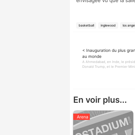
envisagée vu que la sall
basketball
inglewood
los ange
< Inauguration du plus gra
au monde
A Ahmedabad, en Inde, le présid
Donald Trump, et le Premier Minis
En voir plus...
Arena