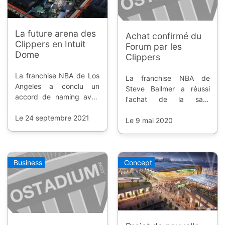
La future arena des
Achat confirmé du
Clippers en Intuit
Forum par les
Dome
Clippers
La franchise NBA de Los
La franchise NBA de
Angeles a conclu un
Steve Ballmer a réussi
accord de naming avec
l'achat de la salle
la société Intuit, pour sa
d'Inglewood, la nouvelle
salle en construction à
Le 24 septembre 2021
arena est sur les rails.
Le 9 mai 2020
Inglewood.
Business
Concept