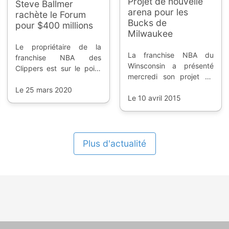
Projet de nouvelle
Steve Ballmer
arena pour les
rachète le Forum
Bucks de
pour $400 millions
Milwaukee
Le propriétaire de la
La franchise NBA du
franchise NBA des
Winsconsin a présenté
Clippers est sur le point
mercredi son projet de
de sortir son chéquier
nouvelle arena et de
pour régler son problème
Le 25 mars 2020
revalorisation du quartier
Le 10 avril 2015
de future arena.
; un projet estimé à près
d'un milliard de dollars.
Plus d'actualité