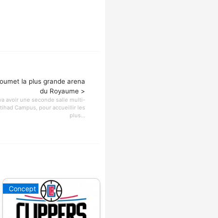
oumet la plus grande arena
du Royaume >
a avoir une seconde salle multi-
Etihad Campus, pour accueillir les
plus...
Concept