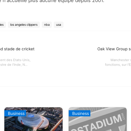
e n'accueille plus aucune équipe depuis 2001.
les
los angeles clippers
nba
usa
nd stade de cricket
Oak View Group s
ent des Etats-Unis,
Manchester v
tre de l'Inde, N...
fonctions, sur l'
Business
Business