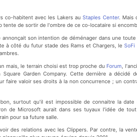
rs co-habitent avec les Lakers au
Staples Center
. Mais 
ub tente de sortir de l'ombre de ce co-locataire si encomb
se annonçait son intention de déménager dans une toute
ste à côté du futur stade des Rams et Chargers, le
SoFi
hambres.
 un mais, le terrain choisi est trop proche du
Forum
, l'an
n Square Garden Company. Cette dernière a décidé de
r faire valoir ses droits à la non concurrence ; un contrat 
bon, surtout qu'il est impossible de connaitre la date 
tron de Microsoft aurait dans ses tuyaux l'idée de tou
errain pour sa future salle.
oir des relations avec les Clippers. Par contre, la vent