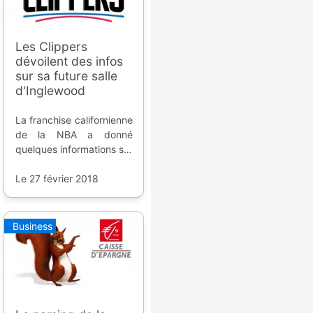
Les Clippers
dévoilent des infos
sur sa future salle
d'Inglewood
La franchise californienne
de la NBA a donné
quelques informations sur
le projet de salle proche
de la future enceinte des
Le 27 février 2018
Rams et Chargers.
Business