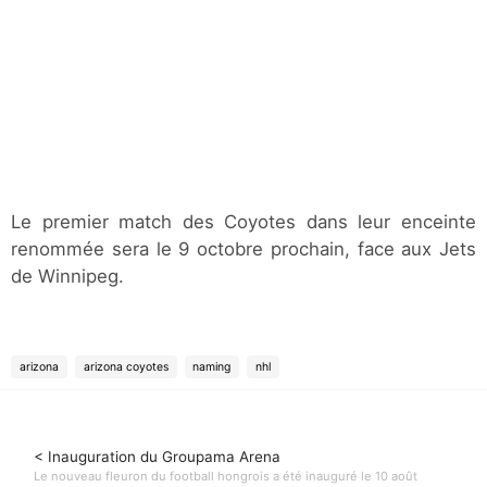
Le premier match des Coyotes dans leur enceinte
renommée sera le 9 octobre prochain, face aux Jets
de Winnipeg.
arizona
arizona coyotes
naming
nhl
< Inauguration du Groupama Arena
Le nouveau fleuron du football hongrois a été inauguré le 10 août